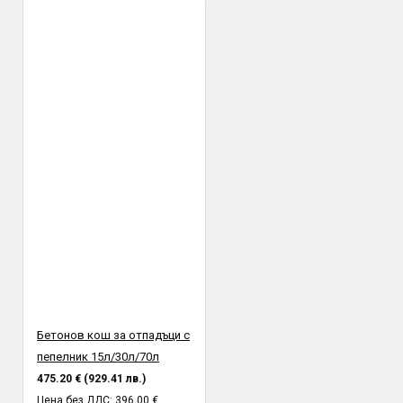
Бетонов кош за отпадъци с
пепелник 15л/30л/70л
475.20 € (929.41 лв.)
Цена без ДДС: 396.00 €