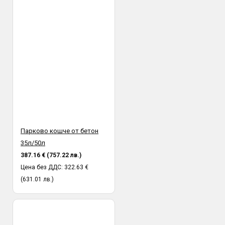
установена след предаването и от куриер към получател.
Парково кошче от бетон
35л/50л
387.16 € (757.22 лв.)
Цена без ДДС: 322.63 €
(631.01 лв.)