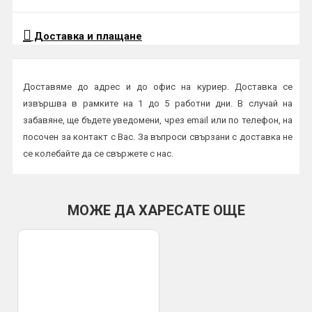
Доставка и плащане
Доставяме до адрес и до офис на куриер. Доставка се
извършва в рамките на 1 до 5 работни дни. В случай на
забавяне, ще бъдете уведомени, чрез email или по телефон, на
посочен за контакт с Вас. За въпроси свързани с доставка не
се колебайте да се свържете с нас.
Начини на плащане:
Плащане в брой или с карта на куриер
МОЖЕ ДА ХАРЕСАТЕ ОЩЕ
По банков път
ВАЖНО:
Всички пратки се изпращат с опция преглед и тест и
трябва да бъдат прегледани от получателя на място в офис
или в присъствието на куриер. Профис БГ не носи
отговорност за счупена или повредена стока при транспорта,