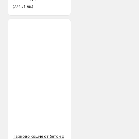
(774.51 лв.)
Парково кошче от бетон с