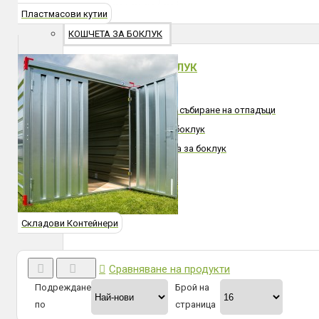
Пластмасови кутии
КОШЧЕТА ЗА БОКЛУК
КОШЧЕТА ЗА БОКЛУК
Кофи за боклук
Кошчета за разделно събиране на отпадъци
Метални кошчета за боклук
Пластмасови кошчета за боклук
Външни пепелници
Стойки за чували
Бетонови кошчета
Складови Контейнери
Сравняване на продукти
Подреждане
Брой на
по
страница