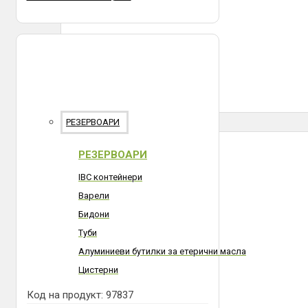
РЕЗЕРВОАРИ
РЕЗЕРВОАРИ
IBC контейнери
Варели
Бидони
Туби
Алуминиеви бутилки за етерични масла
Цистерни
Код на продукт:
97837