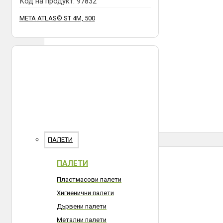
Код на продукт:
97832
META ATLAS® ST 4М, 500
ПАЛЕТИ
ПАЛЕТИ
Пластмасови палети
Хигиенични палети
Дървени палети
Метални палети