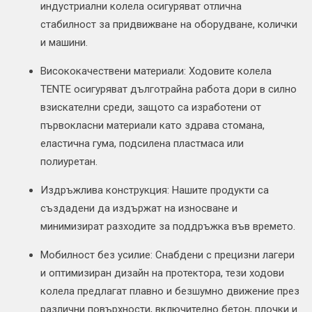
индустриални колела осигуряват отлична
стабилност за придвижване на оборудване, колички
и машини.
Висококачествени материали: Ходовите колела
TENTE осигуряват дълготрайна работа дори в силно
взискателни среди, защото са изработени от
първокласни материали като здрава стомана,
еластична гума, подсилена пластмаса или
полиуретан.
Издръжлива конструкция: Нашите продукти са
създадени да издържат на износване и
минимизират разходите за поддръжка във времето.
Мобилност без усилие: Снабдени с прецизни лагери
и оптимизиран дизайн на протектора, тези ходови
колела предлагат плавно и безшумно движение през
различни повърхности, включително бетон, плочки и