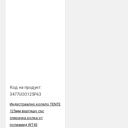
Код на продукт:
3477UOO125P63
Индустриално колело TENTE
125мм въртящо със
спирачка ролка от
полиамид WT43