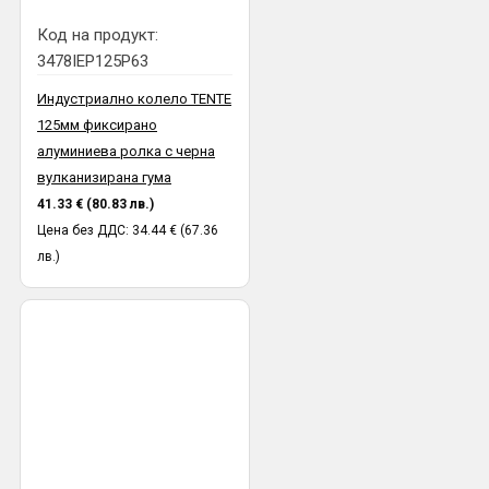
Код на продукт:
3478IEP125P63
Индустриално колело TENTE
125мм фиксирано
алуминиева ролка с черна
вулканизирана гума
41.33 € (80.83 лв.)
Цена без ДДС: 34.44 € (67.36
лв.)