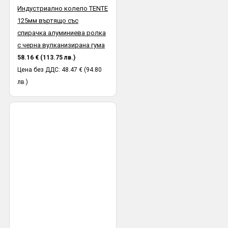
Индустриално колело TENTE
125мм въртящо със
спирачка алуминиева ролка
с черна вулканизирана гума
58.16 € (113.75 лв.)
Цена без ДДС: 48.47 € (94.80
лв.)