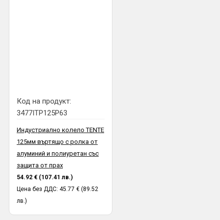
Код на продукт:
3477ITP125P63
Индустриално колело TENTE
125мм въртящо с ролка от
алуминий и полиуретан със
защита от прах
54.92 € (107.41 лв.)
Цена без ДДС: 45.77 € (89.52
лв.)