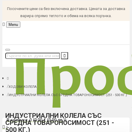
Посочените цени са без включена доставка. Цената за доставка
варира спрямо теглото и обема на всяка поръчка.
Menu
ХОДОВИ КОЛЕЛА
ИНДУСТРИАЛНИ КОЛЕЛА СЪС СРЕДНА ТОВАРОНОСИМОСТ (251 - 500 КГ.)
ИНДУСТРИАЛНИ КОЛЕЛА СЪС
В количка: 0 (0.00 € (0.00 лв.))
СРЕДНА ТОВАРОНОСИМОСТ (251 -
0
500 КГ.)