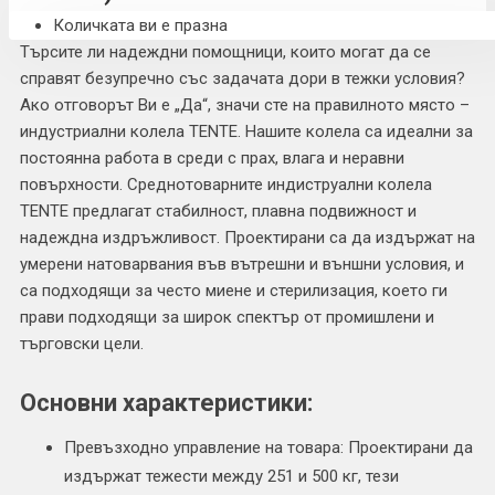
Количката ви е празна
Търсите ли надеждни помощници, които могат да се
справят безупречно със задачата дори в тежки условия?
Ако отговорът Ви е „Да“, значи сте на правилното място –
индустриални колела TENTE. Нашите колела са идеални за
постоянна работа в среди с прах, влага и неравни
повърхности. Среднотоварните индиструални колела
TENTE предлагат стабилност, плавна подвижност и
надеждна издръжливост. Проектирани са да издържат на
умерени натоварвания във вътрешни и външни условия, и
са подходящи за често миене и стерилизация, което ги
прави подходящи за широк спектър от промишлени и
търговски цели.
Основни характеристики:
Превъзходно управление на товара: Проектирани да
издържат тежести между 251 и 500 кг, тези