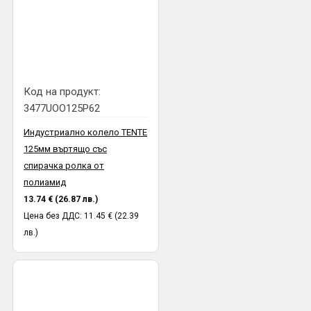
Код на продукт:
3477UOO125P62
Индустриално колело TENTE
125мм въртящо със
спирачка ролка от
полиамид
13.74 € (26.87 лв.)
Цена без ДДС: 11.45 € (22.39
лв.)