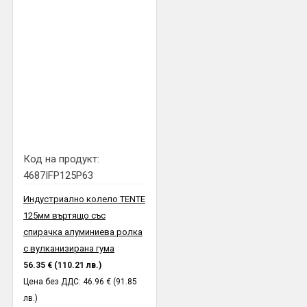
Код на продукт:
4687IFP125P63
Индустриално колело TENTE
125мм въртящо със
спирачка алуминиева ролка
с вулканизирана гума
56.35 € (110.21 лв.)
Цена без ДДС: 46.96 € (91.85
лв.)