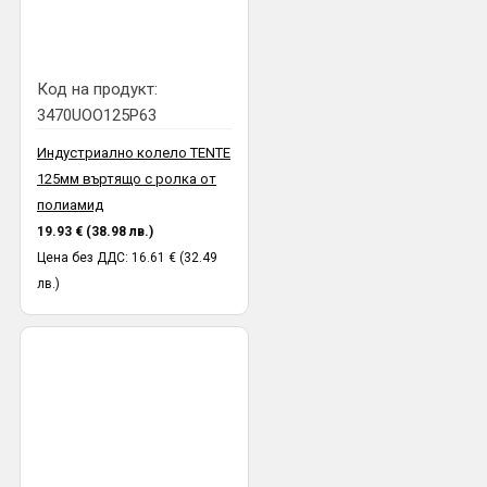
Код на продукт:
3470UOO125P63
Индустриално колело TENTE
125мм въртящо с ролка от
полиамид
19.93 € (38.98 лв.)
Цена без ДДС: 16.61 € (32.49
лв.)