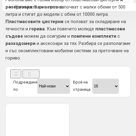
резервоари
. Вариантите започват с малки обеми от 500
Количката ви е празна
литра и стигат до модели с обем от 10000 литра.
Пластмасовите цистерни
се ползват за складиране на
течности и
горива
. Към повечето молиде
пластмасови
съдове
можем да осигурим и
помпени комплекти
с
разходомери
и аксесоари за тях. Разбира се разполагаме
и със окомплектовани мобилни системи за преточване на
гориво.
Подреждане
Брой на
по
страница