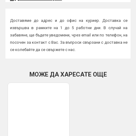
Доставяме до адрес и до офис на куриер. Доставка се
извършва в рамките на 1 до 5 работни дни. В случай на
забавяне, ще бъдете уведомени, чрез email или по телефон, на
посочен за контакт с Вас. За въпроси свързани с доставка не
се колебайте да се свържете с нас.
Начини на плащане:
Плащане в брой или с карта на куриер
МОЖЕ ДА ХАРЕСАТЕ ОЩЕ
По банков път
ВАЖНО:
Всички пратки се изпращат с опция преглед и тест и
трябва да бъдат прегледани от получателя на място в офис
или в присъствието на куриер. Профис БГ не носи
отговорност за счупена или повредена стока при транспорта,
установена след предаването и от куриер към получател.