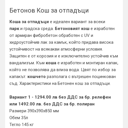
Бетонов Кош за отпадъци
Коша за отпадъци
е идеален вариант за всеки
парк
и градска среда.
Бетоновият кош
е изработен
от армиран фибробетон обработен с UV и
хидроустойчив лак за камък, който придава висока
устойчивост на всякакви атмосферни условия.
Защитен е от корозия и е изключително устойчив към
вандализъм. Към
коша
е изработен и монтиран капак,
който не позволява да влиза вода. Цвят по избор за
капакът.
кошчето
разполага с вътрешен поцинкован
съд. Характеристики на Бетонен кош за отпадъци.
Вариант 1 - 1294.00 лв без ДДС за бр. релефен
или 1492.00 лв. без ДДС за бр. полиран
Размери 390х390х850 мм
Обем 35л
Тегло 145 кг