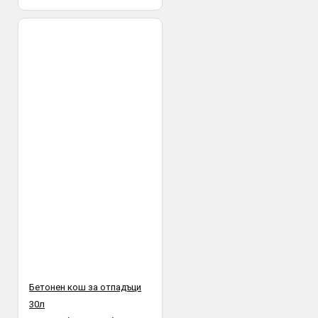
Бетонен кош за отпадъци
30л