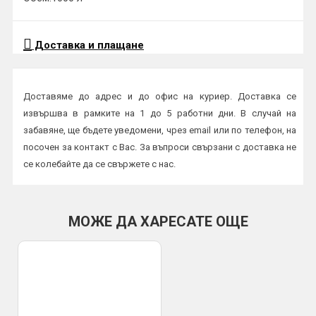
Доставка и плащане
Доставяме до адрес и до офис на куриер. Доставка се
извършва в рамките на 1 до 5 работни дни. В случай на
забавяне, ще бъдете уведомени, чрез email или по телефон, на
посочен за контакт с Вас. За въпроси свързани с доставка не
се колебайте да се свържете с нас.
Начини на плащане:
Плащане в брой или с карта на куриер
МОЖЕ ДА ХАРЕСАТЕ ОЩЕ
По банков път
ВАЖНО:
Всички пратки се изпращат с опция преглед и тест и
трябва да бъдат прегледани от получателя на място в офис
или в присъствието на куриер. Профис БГ не носи
отговорност за счупена или повредена стока при транспорта,