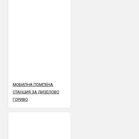
установена след предаването и от куриер към получател.
МОБИЛНА ПОМПЕНА
СТАНЦИЯ ЗА ДИЗЕЛОВО
ГОРИВО