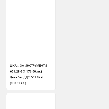
установена след предаването и от куриер към получател.
ШКАФ ЗА ИНСТРУМЕНТИ
601.28 € (1 176.00 лв.)
Цена без ДДС: 501.07 €
(980.01 лв.)