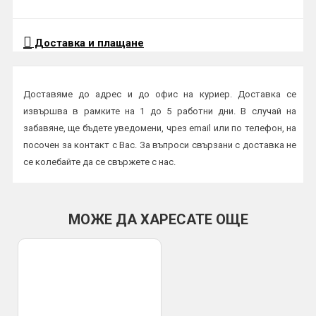
Доставка и плащане
Доставяме до адрес и до офис на куриер. Доставка се
извършва в рамките на 1 до 5 работни дни. В случай на
забавяне, ще бъдете уведомени, чрез email или по телефон, на
посочен за контакт с Вас. За въпроси свързани с доставка не
се колебайте да се свържете с нас.
Начини на плащане:
Плащане в брой или с карта на куриер
МОЖЕ ДА ХАРЕСАТЕ ОЩЕ
По банков път
ВАЖНО:
Всички пратки се изпращат с опция преглед и тест и
трябва да бъдат прегледани от получателя на място в офис
или в присъствието на куриер. Профис БГ не носи
отговорност за счупена или повредена стока при транспорта,