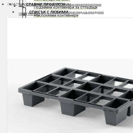
СРАВНИ ПРОДУКТИ
ПЛАСТМАСОВО ПАЛЕ 800Х600Х120 ММ
общи характеристики
Подземни контейнери за отпадъци
СПИСЪК С ЛЮБИМИ
преглед на продукти
0899102180
Наклоняеми контейнери
МОЯТ ПРОФИЛ
вход и регистрация
Контейнери с долно изсипване
Контейнери за строителни отпадъци
Доставка и плащане
Мултилифт контейнери
Резервни части за контейнери
Контакти