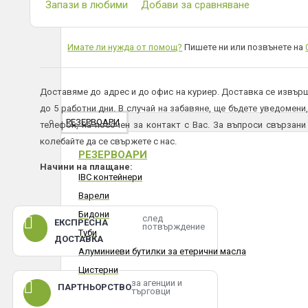
Запази в любими
Добави за сравняване
Имате ли нужда от помощ?
Пишете ни или позвънете на
Доставяме до адрес и до офис на куриер. Доставка се извърш
до 5 работни дни. В случай на забавяне, ще бъдете уведомени,
РЕЗЕРВОАРИ
телефон, на посочен за контакт с Вас. За въпроси свързани
колебайте да се свържете с нас.
РЕЗЕРВОАРИ
Начини на плащане:
IBC контейнери
Плащане в брой или с карта на куриер
Варели
По банков път
Бидони
след
ЕКСПРЕСНА
потвърждение
Туби
ВАЖНО:
Всички пратки се изпращат с опция преглед и тест 
ДОСТАВКА
Алуминиеви бутилки за етерични масла
прегледани от получателя на място в офис или в присъст
Профис БГ не носи отговорност за счупена или повр
Цистерни
за агенции и
транспорта, установена след предаването и от куриер към пол
ПАРТНЬОРСТВО
търговци