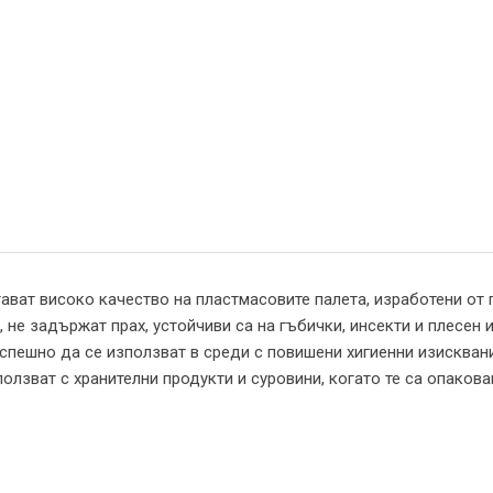
ават високо качество на пластмасовите палета, изработени от 
т, не задържат прах, устойчиви са на гъбички, инсекти и плесен 
успешно да се използват в среди с повишени хигиенни изискван
олзват с хранителни продукти и суровини, когато те са опакова