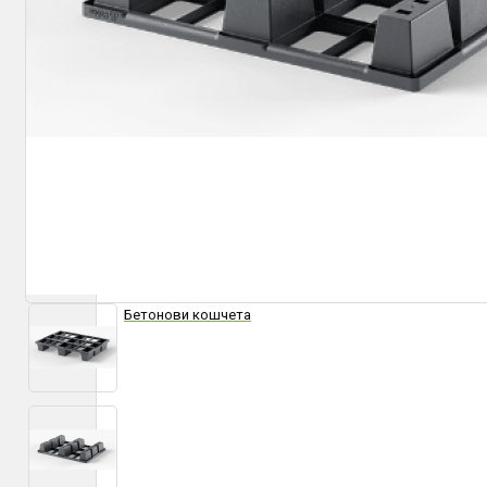
КОШЧЕТА ЗА БОКЛУК
КОШЧЕТА ЗА БОКЛУК
Кофи за боклук
Кошчета за разделно събиране на отпадъци
Метални кошчета за боклук
Пластмасови кошчета за боклук
Външни пепелници
Стойки за чували
Бетонови кошчета