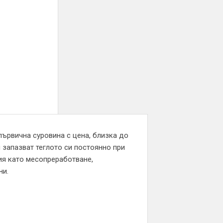
първична суровина с цена, близка до
и запазват теглото си постоянно при
ия като месопреработване,
ни.