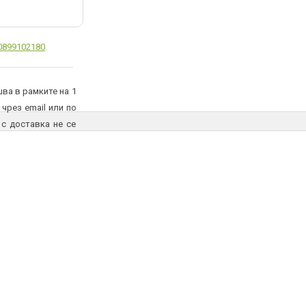
0899102180
ва в рамките на 1
 чрез email или по
 с доставка не се
и трябва да бъдат
вието на куриер.
едена стока при
учател.