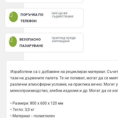
ние ще ви
ПОРЪЧКА ПО
съдействаме
ТЕЛЕФОН
преглед преди
БЕЗОПАСНО
заплащане
ПАЗАРУВАНЕ
Изработени са с добавяне на рециклиран материал. Съчет
тази на дървените палета. Те не попиват, могат да се мия
различни атмосферни условия, на практика вечно. Могат 
млекопроизводство, хлебни изделия и др. Могат да се изп
• Размери: 800 х 600 х 120 мм
• Тегло: 3,0 кг
• Материал - полиетилен