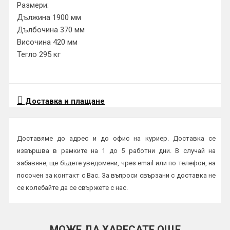
Размери:
Дължина 1900 мм
Дълбочина 370 мм
Височина 420 мм
Тегло 295 кг
Доставка и плащане
Доставяме до адрес и до офис на куриер. Доставка се
извършва в рамките на 1 до 5 работни дни. В случай на
забавяне, ще бъдете уведомени, чрез email или по телефон, на
посочен за контакт с Вас. За въпроси свързани с доставка не
се колебайте да се свържете с нас.
Начини на плащане:
Плащане в брой или с карта на куриер
МОЖЕ ДА ХАРЕСАТЕ ОЩЕ