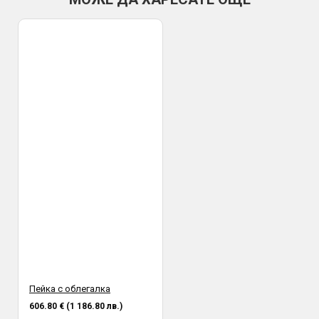
По банков път
ВАЖНО:
Всички пратки се изпращат с опция преглед и тест и
трябва да бъдат прегледани от получателя на място в офис
или в присъствието на куриер. Профис БГ не носи
отговорност за счупена или повредена стока при транспорта,
установена след предаването и от куриер към получател.
Пейка с облегалка
606.80 € (1 186.80 лв.)