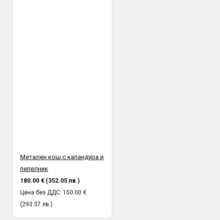
или в присъствието на куриер. Профис БГ не носи
отговорност за счупена или повредена стока при транспорта,
установена след предаването и от куриер към получател.
Метален кош с капандура и
пепелник
180.00 € (352.05 лв.)
Цена без ДДС: 150.00 €
(293.37 лв.)