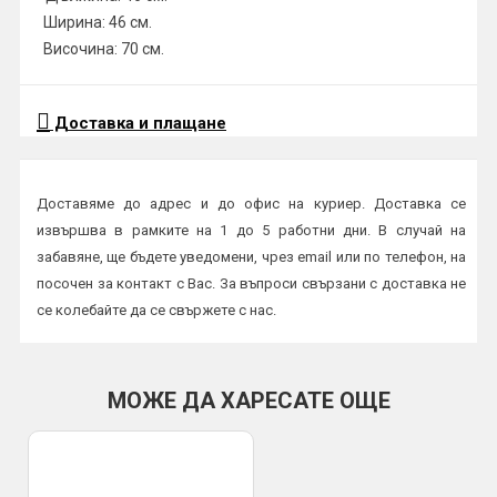
Ширина: 46 см.
Височина: 70 см.
Доставка и плащане
Доставяме до адрес и до офис на куриер. Доставка се
извършва в рамките на 1 до 5 работни дни. В случай на
забавяне, ще бъдете уведомени, чрез email или по телефон, на
посочен за контакт с Вас. За въпроси свързани с доставка не
се колебайте да се свържете с нас.
Начини на плащане:
Плащане в брой или с карта на куриер
МОЖЕ ДА ХАРЕСАТЕ ОЩЕ
По банков път
ВАЖНО:
Всички пратки се изпращат с опция преглед и тест и
трябва да бъдат прегледани от получателя на място в офис