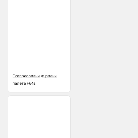
Екопресовани дървени
палета F64s