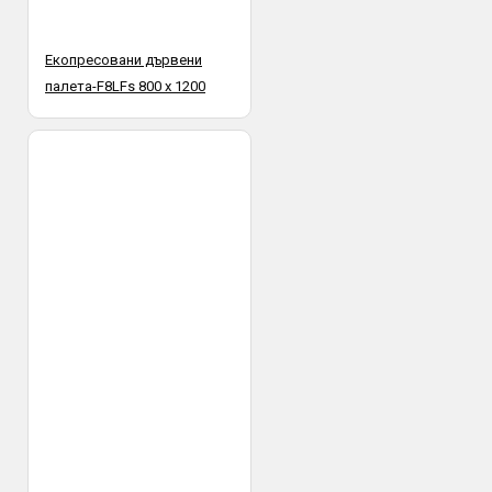
Екопресовани дървени
палета-F8LFs 800 х 1200