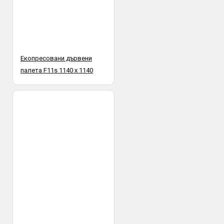
Екопресовани дървени
палета F11s 1140 х 1140