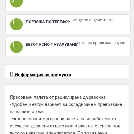
ние ще ви съдействаме
ПОРЪЧКА ПО ТЕЛЕФОН
преглед преди заплащане
БЕЗОПАСНО ПАЗАРУВАНЕ
Информация за продукта
Пресовани палета от рециклирана дървесина
-Удобен и евтин вариант за складиране и превозване
на вашите стоки.
-Екопресованите дървени палета са изработени от
изсушени дървени стърготини и влакна, слепени под
високо налягане и температура. По този начин,