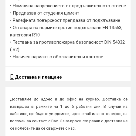
• Намалява напрежението от продължителното стоене
• Предпазва от студения цимент
• Ралефната повърхност препдазва от подхлъзване
• Отговаря на нормите против подхлъзване EN 13553,
категория R10
• Тествана за противопожарна безопасност DIN 54332
( B2)
• Наличен вариант с обозначителни кантове
Доставка и плащане
Доставяме до адрес и до офис на куриер. Доставка се
извършва в рамките на 1 до 5 работни дни. В случай на
забавяне, ще бъдете уведомени, чрез email или по телефон, на
посочен за контакт с Вас. За въпроси свързани с доставка не
се колебайте да се свържете с нас.