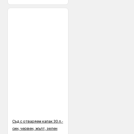
Съд с отваряем капак 30 л.-
син, червен, жълт, зелен