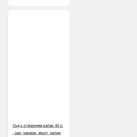
Съд с отваряем капак 45 л.
- син, червен, жълт, зелен