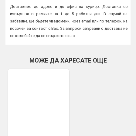
Доставяме до адрес и до офис на куриер. Доставка се
извършва в рамките на 1 до 5 работни дни. В случай на
забавяне, ще бъдете уведомени, чрез email или по телефон, на
посочен за контакт с Вас. За въпроси свързани с доставка не
се колебайте да се свържете с нас.
Начини на плащане:
Плащане в брой или с карта на куриер
МОЖЕ ДА ХАРЕСАТЕ ОЩЕ
По банков път
ВАЖНО:
Всички пратки се изпращат с опция преглед и тест и
трябва да бъдат прегледани от получателя на място в офис
или в присъствието на куриер. Профис БГ не носи
отговорност за счупена или повредена стока при транспорта,
установена след предаването и от куриер към получател.