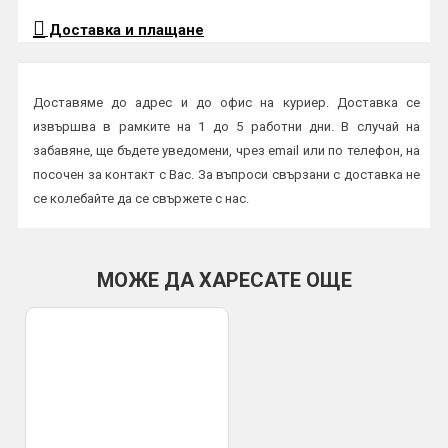
Доставка и плащане
Доставяме до адрес и до офис на куриер. Доставка се
извършва в рамките на 1 до 5 работни дни. В случай на
забавяне, ще бъдете уведомени, чрез email или по телефон, на
посочен за контакт с Вас. За въпроси свързани с доставка не
се колебайте да се свържете с нас.
Начини на плащане:
Плащане в брой или с карта на куриер
МОЖЕ ДА ХАРЕСАТЕ ОЩЕ
По банков път
ВАЖНО:
Всички пратки се изпращат с опция преглед и тест и
трябва да бъдат прегледани от получателя на място в офис
или в присъствието на куриер. Профис БГ не носи
отговорност за счупена или повредена стока при транспорта,
установена след предаването и от куриер към получател.