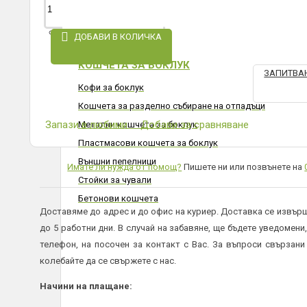
КОШЧЕТА ЗА БОКЛУК
ДОБАВИ В КОЛИЧКА
КОШЧЕТА ЗА БОКЛУК
ЗАПИТВАН
Кофи за боклук
Кошчета за разделно събиране на отпадъци
Запази в любими
Добави за сравняване
Метални кошчета за боклук
Пластмасови кошчета за боклук
Външни пепелници
Имате ли нужда от помощ?
Пишете ни или позвънете на
Стойки за чували
Бетонови кошчета
Доставяме до адрес и до офис на куриер. Доставка се извърш
до 5 работни дни. В случай на забавяне, ще бъдете уведомени,
телефон, на посочен за контакт с Вас. За въпроси свързани
колебайте да се свържете с нас.
Начини на плащане: