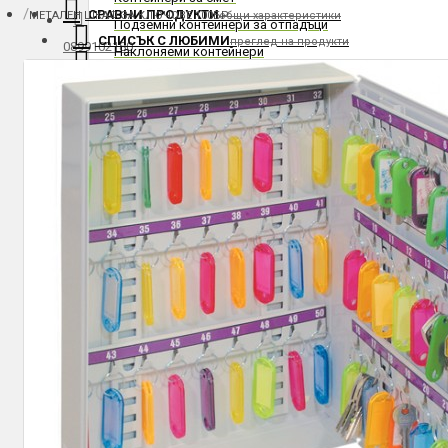
СРАВНИ ПРОДУКТИ
МЕТАЛЕН ШКАФ ЗА КЛЮЧОВЕ 100БР.
общи характеристики
Подземни контейнери за отпадъци
СПИСЪК С ЛЮБИМИ
преглед на продукти
0899102180
Наклоняеми контейнери
МОЯТ ПРОФИЛ
вход и регистрация
Контейнери с долно изсипване
Контейнери за строителни отпадъци
Доставка и плащане
Мултилифт контейнери
Резервни части за контейнери
Контакти