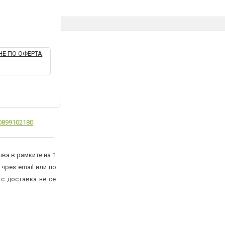
Е ПО ОФЕРТА
0899102180
ва в рамките на 1
 чрез email или по
 с доставка не се