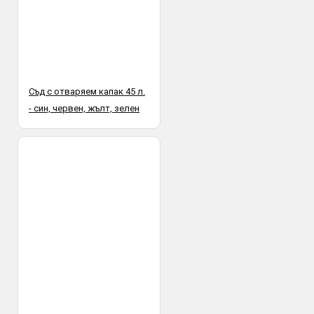
Съд с отваряем капак 45 л.
- син, червен, жълт, зелен