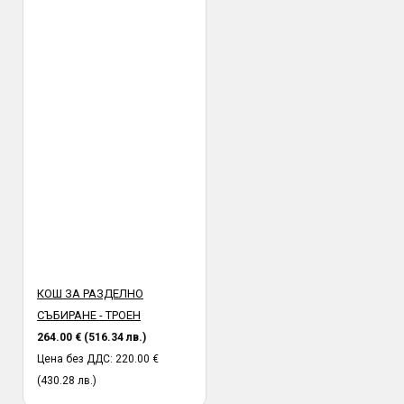
трябва да бъдат прегледани от получателя на място в офис
или в присъствието на куриер. Профис БГ не носи
отговорност за счупена или повредена стока при транспорта,
установена след предаването и от куриер към получател.
КОШ ЗА РАЗДЕЛНО
СЪБИРАНЕ - ТРОЕН
264.00 € (516.34 лв.)
Цена без ДДС: 220.00 €
(430.28 лв.)