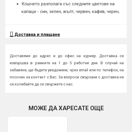
Кошчето разполага със следните цветове на
капаци - син, зелен, жълт, червен, кафяв, черен,
Доставка и плащане
Доставяме до адрес и до офис на куриер. Доставка се
извършва в рамките на 1 до 5 работни дни. В случай на
забавяне, ще бъдете уведомени, чрез email или по телефон, на
посочен за контакт с Вас. За въпроси свързани с доставка не
се колебайте да се свържете с нас.
Начини на плащане:
Плащане в брой или с карта на куриер
МОЖЕ ДА ХАРЕСАТЕ ОЩЕ
По банков път
ВАЖНО:
Всички пратки се изпращат с опция преглед и тест и