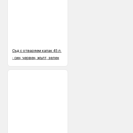
Съд с отваряем капак 45 л.
- син, червен, жълт, зелен