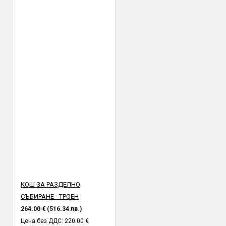
ВАЖНО:
Всички пратки се изпращат с опция преглед и тест и
трябва да бъдат прегледани от получателя на място в офис
или в присъствието на куриер. Профис БГ не носи
отговорност за счупена или повредена стока при транспорта,
установена след предаването и от куриер към получател.
КОШ ЗА РАЗДЕЛНО
СЪБИРАНЕ - ТРОЕН
264.00 € (516.34 лв.)
Цена без ДДС: 220.00 €