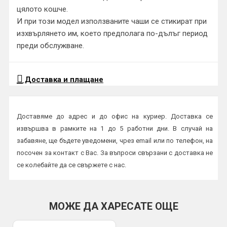
цялото кошче.
И при този модел използваните чаши се стикират при
изхвърлянето им, което предполага по-дълъг период
преди обслужване.
Доставка и плащане
Доставяме до адрес и до офис на куриер. Доставка се
извършва в рамките на 1 до 5 работни дни. В случай на
забавяне, ще бъдете уведомени, чрез email или по телефон, на
посочен за контакт с Вас. За въпроси свързани с доставка не
се колебайте да се свържете с нас.
Начини на плащане:
Плащане в брой или с карта на куриер
МОЖЕ ДА ХАРЕСАТЕ ОЩЕ
По банков път