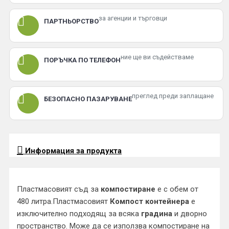
за агенции и търговци
ПАРТНЬОРСТВО
ние ще ви съдействаме
ПОРЪЧКА ПО ТЕЛЕФОН
преглед преди заплащане
БЕЗОПАСНО ПАЗАРУВАНЕ
Информация за продукта
Пластмасовият съд за
компостиране
е с обем от
480 литра.Пластмасовият
Компост контейнера
е
изключително подходящ за всяка
градина
и дворно
пространство. Може да се използва компостиране на