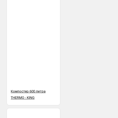
Компостер 600 литра
THERMO - KING