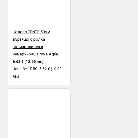
Колело TENTE 50мм
въртящо с ролка
полипропилен и
немаркираща гума Agila
6.62 € (12.95 лв.)
Цена без ДДС: 5.52 € (10.80
лв.)