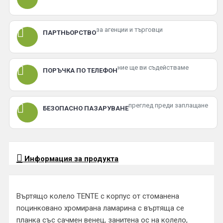
за агенции и търговци
ПАРТНЬОРСТВО
ние ще ви съдействаме
ПОРЪЧКА ПО ТЕЛЕФОН
преглед преди заплащане
БЕЗОПАСНО ПАЗАРУВАНЕ
Информация за продукта
Въртящо колело TENTE с корпус от стоманена
поцинковано хромирана ламарина с въртяща се
планка със сачмен венец, занитена ос на колело,