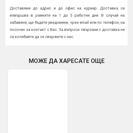
Доставяме до адрес и до офис на куриер. Доставка се
извършва в рамките на 1 до 5 работни дни. В случай на
забавяне, ще бъдете уведомени, чрез email или по телефон, на
посочен за контакт с Вас. За въпроси свързани с доставка не
се колебайте да се свържете с нас.
Начини на плащане:
Плащане в брой или с карта на куриер
МОЖЕ ДА ХАРЕСАТЕ ОЩЕ
По банков път
ВАЖНО:
Всички пратки се изпращат с опция преглед и тест и
трябва да бъдат прегледани от получателя на място в офис
или в присъствието на куриер. Профис БГ не носи
отговорност за счупена или повредена стока при транспорта,
установена след предаването и от куриер към получател.