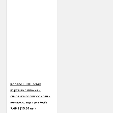
Колело TENTE 50мм
въртящо с планка и
спирачка полипропилен и
немаркираща гума Agila
7.69 € (15.04 лв.)