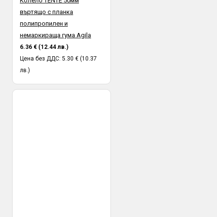
Колело TENTE 50мм
въртящо с планка
полипропилен и
немаркираща гума Agila
6.36 € (12.44 лв.)
Цена без ДДС: 5.30 € (10.37
лв.)