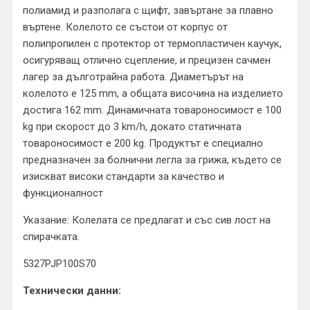
полиамид и разполага с щифт, завъртане за плавно
въртене. Колелото се състои от корпус от
полипропилен с протектор от термопластичен каучук,
осигуряващ отлично сцепление, и прецизен сачмен
лагер за дълготрайна работа. Диаметърът на
колелото е 125 mm, а общата височина на изделието
достига 162 mm. Динамичната товароносимост е 100
kg при скорост до 3 km/h, докато статичната
товароносимост е 200 kg. Продуктът е специално
предназначен за болнични легла за грижа, където се
изискват високи стандарти за качество и
функционалност
Указание: Колелата се предлагат и със сив лост на
спирачката.
5327PJP100S70
Технически данни: