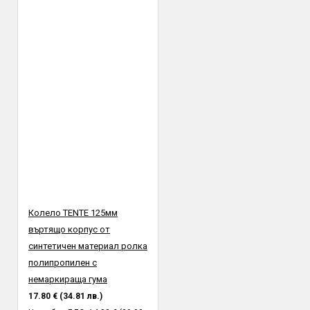
или в присъствието на куриер. Профис БГ не носи
отговорност за счупена или повредена стока при транспорта,
установена след предаването и от куриер към получател.
Колело TENTE 125мм
въртящо корпус от
синтетичен материал ролка
полипропилен с
немаркираща гума
17.80 € (34.81 лв.)