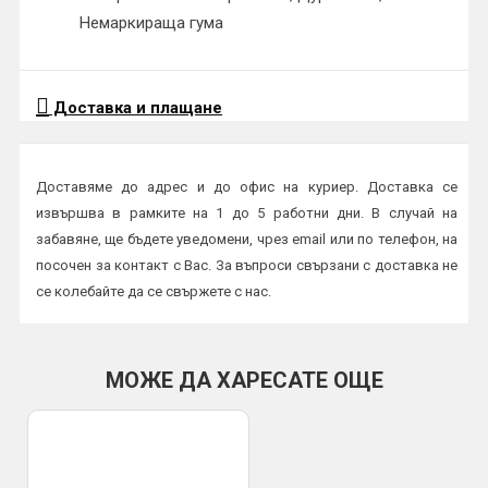
Немаркираща гума
Доставка и плащане
Доставяме до адрес и до офис на куриер. Доставка се
извършва в рамките на 1 до 5 работни дни. В случай на
забавяне, ще бъдете уведомени, чрез email или по телефон, на
посочен за контакт с Вас. За въпроси свързани с доставка не
се колебайте да се свържете с нас.
Начини на плащане:
Плащане в брой или с карта на куриер
МОЖЕ ДА ХАРЕСАТЕ ОЩЕ
По банков път
ВАЖНО:
Всички пратки се изпращат с опция преглед и тест и
трябва да бъдат прегледани от получателя на място в офис