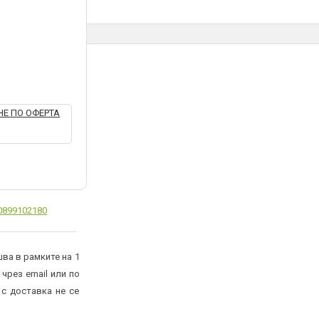
Е ПО ОФЕРТА
0899102180
ва в рамките на 1
 чрез email или по
 с доставка не се