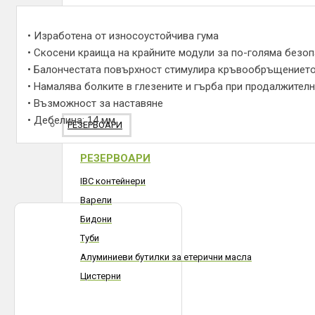
• Изработена от износоустойчива гума
• Скосени краища на крайните модули за по-голяма безо
• Балончестата повърхност стимулира кръвообръщението
• Намалява болките в глезените и гърба при продалжител
• Възможност за наставяне
• Дебелина: 14 мм
РЕЗЕРВОАРИ
РЕЗЕРВОАРИ
IBC контейнери
Варели
Бидони
Туби
Алуминиеви бутилки за етерични масла
Цистерни