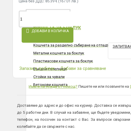
Цена без ДДС: 85.39 € (167.01 лв.)
КОШЧЕТА ЗА БОКЛУК
КОШЧЕТА ЗА БОКЛУК
ДОБАВИ В КОЛИЧКА
Кофи за боклук
Кошчета за разделно събиране на отпадъци
ЗАПИТВАН
Метални кошчета за боклук
Пластмасови кошчета за боклук
Запази в любими
Добави за сравняване
Външни пепелници
Стойки за чували
Бетонови кошчета
Имате ли нужда от помощ?
Пишете ни или позвънете на
Доставяме до адрес и до офис на куриер. Доставка се извърш
до 5 работни дни. В случай на забавяне, ще бъдете уведомени,
телефон, на посочен за контакт с Вас. За въпроси свързани
колебайте да се свържете с нас.