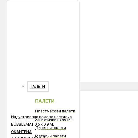
ПАЛЕТИ
ПАЛЕТИ
Пластмасови палети
Индустриална подова настилка
Хигиенични палети
BUBBLEMAT 0.6 х 0.9 M,
Дървени палети
ОКАНТЕНА
Метални палети