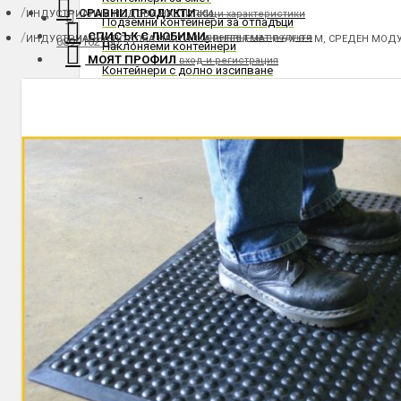
СРАВНИ ПРОДУКТИ
ИНДУСТРИАЛНИ ПОДОВИ НАСТИЛКИ
общи характеристики
Подземни контейнери за отпадъци
СПИСЪК С ЛЮБИМИ
преглед на продукти
ИНДУСТРИАЛНА ПОДОВА НАСТИЛКА BUBBLEMAT 0.6 Х 0.9 M, СРЕДЕН МОД
0899102180
Наклоняеми контейнери
МОЯТ ПРОФИЛ
вход и регистрация
Контейнери с долно изсипване
Контейнери за строителни отпадъци
Доставка и плащане
Мултилифт контейнери
Резервни части за контейнери
Контакти