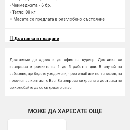
• Чекмеджета - 6 бр.
• Тегло: 88 кг
•• Масата се предлага в разглобено състояние
Доставка и плащане
Доставяме до адрес и до офис на куриер. Доставка се
извършва в рамките на 1 до 5 работни дни. В случай на
забавяне, ще бъдете уведомени, чрез email или по телефон, на
посочен за контакт с Вас. За въпроси свързани с доставка не
се колебайте да се свържете с нас.
Начини на плащане:
Плащане в брой или с карта на куриер
МОЖЕ ДА ХАРЕСАТЕ ОЩЕ
По банков път
ВАЖНО:
Всички пратки се изпращат с опция преглед и тест и