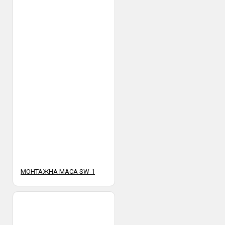
трябва да бъдат прегледани от получателя на място в офис
или в присъствието на куриер. Профис БГ не носи
отговорност за счупена или повредена стока при транспорта,
установена след предаването и от куриер към получател.
МОНТАЖНА МАСА SW-1